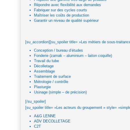
Répondre avec flexibilité aux demandes
Fabriquer sur des cycles courts
Maîtriser les coûts de production
Garantir un niveau de qualité supérieur
[su_accordion][su_spoiler title= »Les métiers de sous-traitanc
Conception / bureau d’études
Fonderie (zamak – aluminium – laiton coquille)
Travail du tube
Décolletage
Assemblage
Traitement de surface
Métrologie / contrôle
Plasturgie
Usinage (simple – de précision)
[/su_spoiler]
[su_spoiler title= »Les acteurs du groupement » style= »simpl
A&G LENNE
ADV DECOLLETAGE
C2T