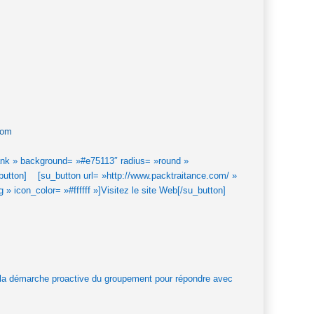
com
nk » background= »#e75113″ radius= »round »
_button] [su_button url= »http://www.packtraitance.com/ »
 icon_color= »#ffffff »]Visitez le site Web[/su_button]
la démarche proactive du groupement pour répondre avec