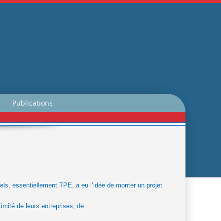
Publications
els, essentiellement TPE, a eu l’idée de monter un projet
mité de leurs entreprises, de :