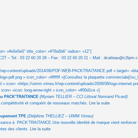
or= »#e5e5e5″ title_color= »#78a5b6″ radius= »12″]
2T – Tel : 03 22 60 20 28 – Fax : 03 22 60 20 21 – Mail :
dcatteau@c2tpm.
com/wp-content/uploads/2014/06/PDF-WEB-PACKTRAITANCE.pdf » target= »bla
logo-pdf.png » icon_color= »#ffffff »]Consultez la plaquette commerciale[/su
» icon= »https://uimm.vimeu.fr/wp-content/uploads/2009/08/logo-internet.png »
st icon= »icon: long-arrow-right » icon_color= »#00d1ce »]
éseau PACK’TRAITANCE
(Myriam TELLIER – CCI Littoral Normand Picard)
r compétitivité et conquérir de nouveaux marchés.
Lire la suite
groupement TPE
(Delphine THELLIEZ – UIMM Vimeu)
ssance à PACK’TRAITANCE.Une nouvelle identité de marque vient renforcer 
ntes des clients.
Lire la suite