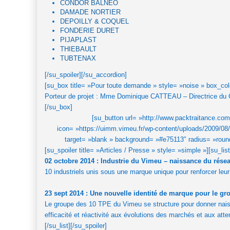
CONDOR BALNEO
DAMADE NORTIER
DEPOILLY & COQUEL
FONDERIE DURET
PIJAPLAST
THIEBAULT
TUBTENAX
[/su_spoiler][/su_accordion]
[su_box title= »Pour toute demande » style= »noise » box_col
Porteur de projet : Mme Dominique CATTEAU – Directrice du C
[/su_box]
[su_button url= »http://www.packtraitance.
icon= »https://uimm.vimeu.fr/wp-content/uploads/2009/08/
target= »blank » background= »#e75113″ radius= »round 
[su_spoiler title= »Articles / Presse » style= »simple »][su_li
02 octobre 2014 : Industrie du Vimeu – naissance du r
10 industriels unis sous une marque unique pour renforcer leu
23 sept 2014 : Une nouvelle identité de marque pour le 
Le groupe des 10 TPE du Vimeu se structure pour donner nai
efficacité et réactivité aux évolutions des marchés et aux atte
[/su_list][/su_spoiler]