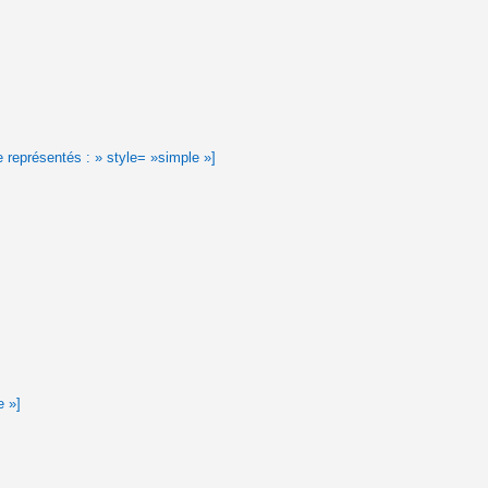
e représentés : » style= »simple »]
e »]